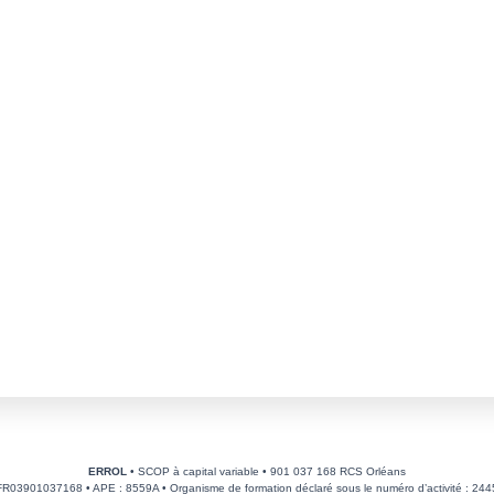
ERROL
• SCOP à capital variable • 901 037 168 RCS Orléans
FR03901037168 • APE : 8559A • Organisme de formation déclaré sous le numéro d’activité : 2