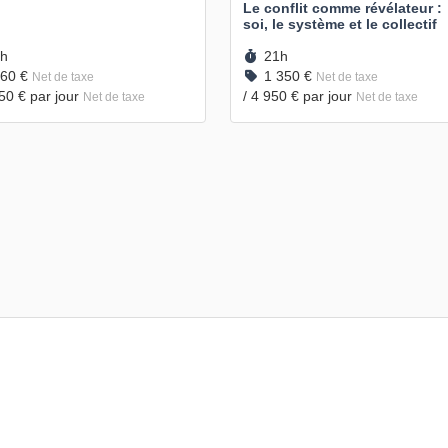
Le conflit comme révélateur :
soi, le système et le collectif
urée :
Durée :
h
21h
rix :
Prix :
60 €
1 350 €
Net de taxe
Net de taxe
650 €
par jour
/
4 950 €
par jour
Net de taxe
Net de taxe