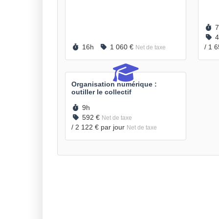
D
7
P
4
Durée :
Prix :
16h
1 060 €
/
1 
Net de taxe
Organisation numérique :
outiller le collectif
Durée :
9h
Prix :
592 €
Net de taxe
/
2 122 €
par jour
Net de taxe