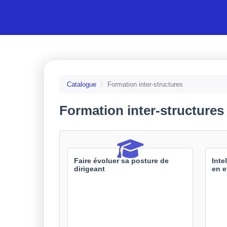
Aller au menu principal
Aller au contenu principal
Personnaliser l'interface
Catalogue
Formation inter-structures
Formation inter-structures
Faire évoluer sa posture de
Inte
dirigeant
en e