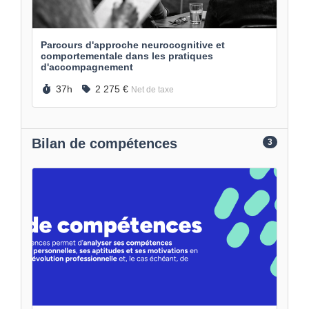
Parcours d'approche neurocognitive et
comportementale dans les pratiques
d'accompagnement
Durée :
Prix :
37h
2 275 €
Net de taxe
Bilan de compétences
3