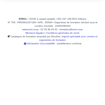
ERROL
• SCOP à capital variable • 901 037 168 RCS Orléans
N° TVA : FR03901037168 • APE : 8559A • Organisme de formation déclaré sous le
numéro d’activité : 24450396345
www.errol.coop
- 02 55 99 45 63 -
formation@errol.coop
Mentions légales
•
Conditions générales de vente
Catalogue de formation propulsé par Dendreo,
logiciel spécialisé pour centres et
organismes de formation
Déclaration d'accessibilité
: partiellement conforme