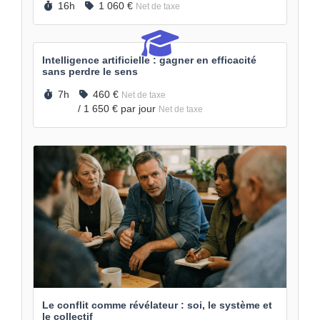
Durée :
Prix :
16h
1 060 €
Net de taxe
Intelligence artificielle : gagner en efficacité
sans perdre le sens
Durée :
Prix :
7h
460 €
Net de taxe
/
1 650 €
par jour
Net de taxe
Le conflit comme révélateur : soi, le système et
le collectif