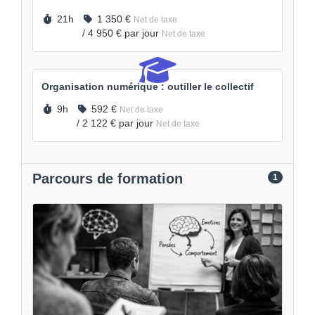
Durée :
Prix :
21h
1 350 €
Net de taxe
/
4 950 €
par jour
Net de taxe
Organisation numérique : outiller le collectif
Durée :
Prix :
9h
592 €
Net de taxe
/
2 122 €
par jour
Net de taxe
Parcours de formation
1