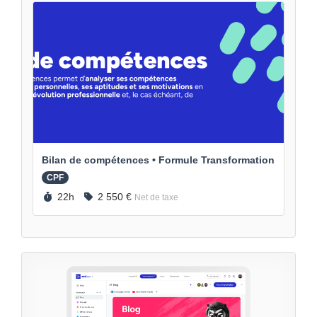
Bilan de compétences • Formule Transformation
CPF
Durée :
Prix :
22h
2 550 €
Net de taxe