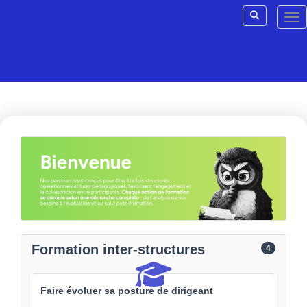
Aller au menu principal
Aller au contenu principal
Personnaliser l'interface
Tog
Rechercher u
Catalogue
Formation inter-structures
4
Faire évoluer sa posture de dirigeant