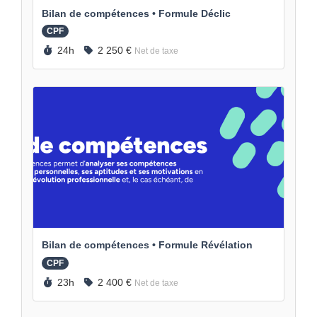
Bilan de compétences • Formule Déclic
CPF
Durée :
Prix :
24h
2 250 €
Net de taxe
Bilan de compétences • Formule Révélation
CPF
Durée :
Prix :
23h
2 400 €
Net de taxe